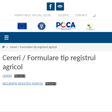
Sari
la
conținut
MONITORUL OFICIAL LOCAL
GALERIE
CONTACT
Prima
Cereri / Formulare tip registrul agricol
pagină
Cereri / Formulare tip registrul
agricol
CERERE
Descarcă
DECLARATIE-REGISTRU-AGRICOL
Descarcă