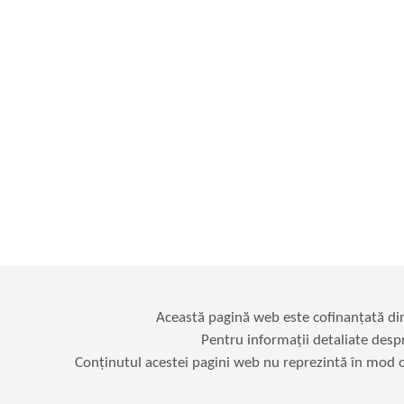
Această pagină web este cofinanțată d
Pentru informații detaliate desp
Conținutul acestei pagini web nu reprezintă în mod ob