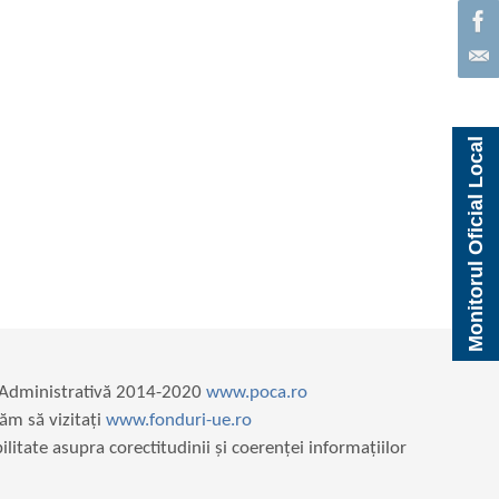
Monitorul Oficial Local
e Administrativă 2014-2020
www.poca.ro
ăm să vizitați
www.fonduri-ue.ro
itate asupra corectitudinii și coerenței informațiilor