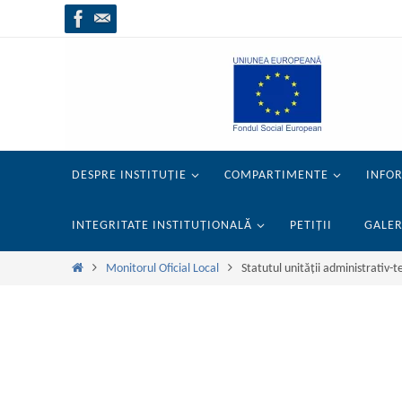
Sari
la
conținut
Sari
DESPRE INSTITUȚIE
COMPARTIMENTE
INFOR
la
conținut
INTEGRITATE INSTITUȚIONALĂ
PETIȚII
GALER
Prima
Monitorul Oficial Local
Statutul unității administrativ-te
pagină