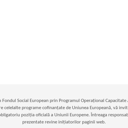
in Fondul Social European prin Programul Operațional Capacitat
re celelalte programe cofinanțate de Uniunea Europeană, vă invit
ligatoriu poziția oficială a Uniunii Europene. Întreaga responsabil
prezentate revine inițiatorilor paginii web.