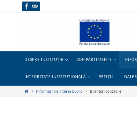
Sari
la
conținut
Sari
DESPRE INSTITUȚIE
COMPARTIMENTE
INFOR
la
conținut
INTEGRITATE INSTITUȚIONALĂ
PETIȚII
GALER
Prima
Informații de interes public
Bilanțuri contabile
pagină