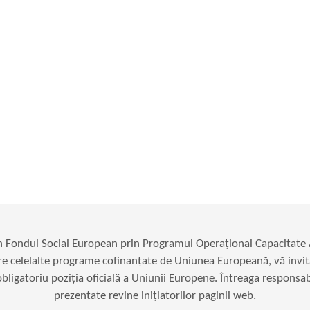
in Fondul Social European prin Programul Operațional Capacitat
re celelalte programe cofinanțate de Uniunea Europeană, vă invit
ligatoriu poziția oficială a Uniunii Europene. Întreaga responsabil
prezentate revine inițiatorilor paginii web.