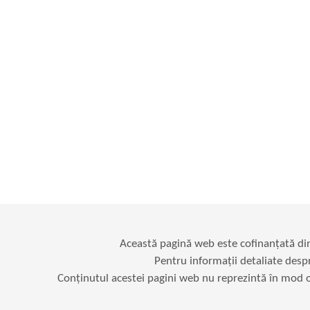
Această pagină web este cofinanțată d
Pentru informații detaliate desp
Conținutul acestei pagini web nu reprezintă în mod ob