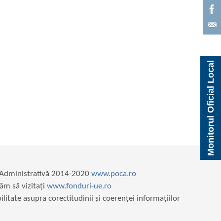
Monitorul Oficial Local
e Administrativă 2014-2020
www.poca.ro
ăm să vizitați
www.fonduri-ue.ro
itate asupra corectitudinii și coerenței informațiilor