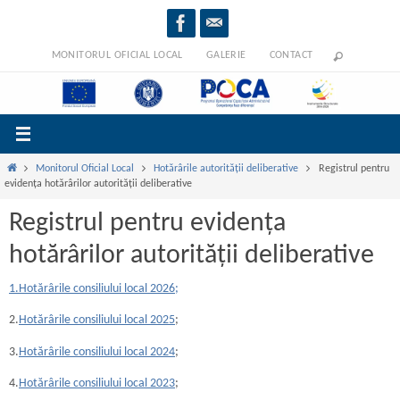
Sari
la
conținut
MONITORUL OFICIAL LOCAL
GALERIE
CONTACT
Prima
Monitorul Oficial Local
Hotărârile autorității deliberative
Registrul pentru
pagină
evidența hotărârilor autorității deliberative
Registrul pentru evidența
hotărârilor autorității deliberative
1.Hotărârile consiliului local 2026;
2.
Hotărârile consiliului local 2025
;
3.
Hotărârile consiliului local 2024
;
4.
Hotărârile consiliului local 2023
;