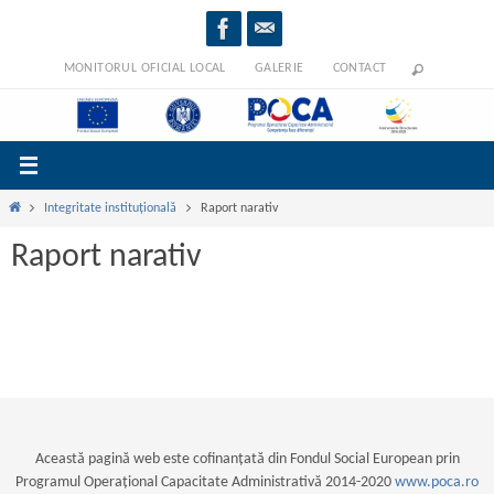
Sari
la
conținut
MONITORUL OFICIAL LOCAL
GALERIE
CONTACT
Prima
Integritate instituțională
Raport narativ
pagină
Raport narativ
Această pagină web este cofinanțată din Fondul Social European prin
Programul Operațional Capacitate Administrativă 2014-2020
www.poca.ro