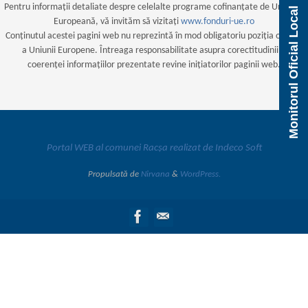
Pentru informații detaliate despre celelalte programe cofinanțate de Uniunea
Monitorul Oficial Local
Europeană, vă invităm să vizitați
www.fonduri-ue.ro
Conținutul acestei pagini web nu reprezintă în mod obligatoriu poziția oficială
a Uniunii Europene. Întreaga responsabilitate asupra corectitudinii și
coerenței informațiilor prezentate revine inițiatorilor paginii web.
Portal WEB al comunei Racșa realizat de Indeco Soft
Propulsată de
Nirvana
&
WordPress.