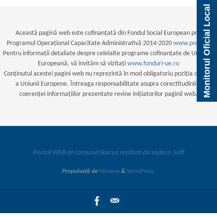
Monitorul Oficial Local
Această pagină web este cofinanțată din Fondul Social European prin
Programul Operațional Capacitate Administrativă 2014-2020
www.poca.ro
Pentru informații detaliate despre celelalte programe cofinanțate de Uniunea
Europeană, vă invităm să vizitați
www.fonduri-ue.ro
Conținutul acestei pagini web nu reprezintă în mod obligatoriu poziția oficială
a Uniunii Europene. Întreaga responsabilitate asupra corectitudinii și
coerenței informațiilor prezentate revine inițiatorilor paginii web.
Portal WEB al comunei Racșa realizat de Indeco Soft
Propulsată de
Nirvana
&
WordPress.