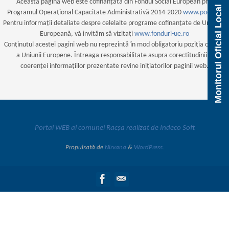
Această pagină web este cofinanțată din Fondul Social European prin
Monitorul Oficial Local
Programul Operațional Capacitate Administrativă 2014-2020
www.poca.ro
Pentru informații detaliate despre celelalte programe cofinanțate de Uniunea
Europeană, vă invităm să vizitați
www.fonduri-ue.ro
Conținutul acestei pagini web nu reprezintă în mod obligatoriu poziția oficială
a Uniunii Europene. Întreaga responsabilitate asupra corectitudinii și
coerenței informațiilor prezentate revine inițiatorilor paginii web.
Portal WEB al comunei Racșa realizat de Indeco Soft
Propulsată de
Nirvana
&
WordPress.