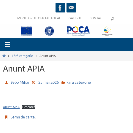
Sari
la
conținut
MONITORUL OFICIAL LOCAL
GALERIE
CONTACT
Prima
Fără categorie
Anunt APIA
pagină
Anunt APIA
Sebo Mihai
25 mai 2026
Fără categorie
Anunt-APIA
Descarcă
.
Semn de carte