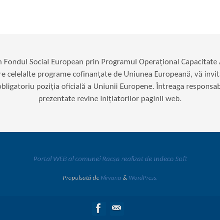
in Fondul Social European prin Programul Operațional Capacitat
re celelalte programe cofinanțate de Uniunea Europeană, vă invit
ligatoriu poziția oficială a Uniunii Europene. Întreaga responsabil
prezentate revine inițiatorilor paginii web.
Portal WEB al comunei Racșa realizat de Indeco Soft
Propulsată de
Nirvana
&
WordPress.