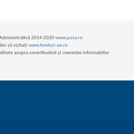
e Administrativă 2014-2020
www.poca.ro
ăm să vizitați
www.fonduri-ue.ro
itate asupra corectitudinii și coerenței informațiilor