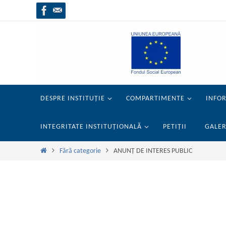
Sari
la
conținut
Sari
DESPRE INSTITUȚIE
COMPARTIMENTE
INFOR
la
conținut
INTEGRITATE INSTITUȚIONALĂ
PETIȚII
GALER
Prima
Fără categorie
ANUNȚ DE INTERES PUBLIC
pagină