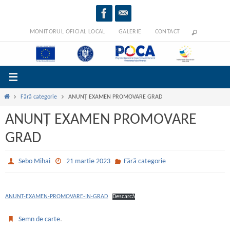
Sari
la
conținut
MONITORUL OFICIAL LOCAL
GALERIE
CONTACT
Prima
Fără categorie
ANUNȚ EXAMEN PROMOVARE GRAD
pagină
ANUNȚ EXAMEN PROMOVARE
GRAD
Sebo Mihai
21 martie 2023
Fără categorie
ANUNT-EXAMEN-PROMOVARE-IN-GRAD
Descarcă
.
Semn de carte