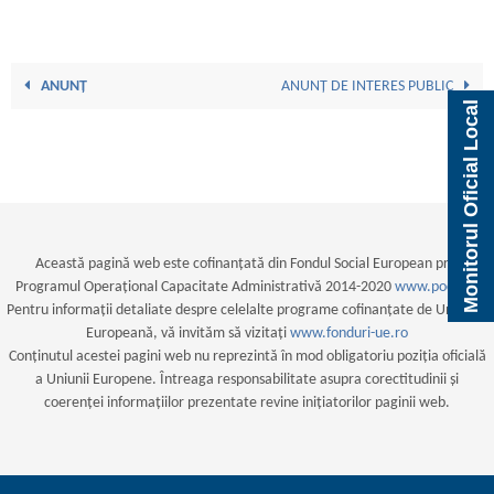
ANUNȚ
ANUNȚ DE INTERES PUBLIC
Monitorul Oficial Local
Această pagină web este cofinanțată din Fondul Social European prin
Programul Operațional Capacitate Administrativă 2014-2020
www.poca.ro
Pentru informații detaliate despre celelalte programe cofinanțate de Uniunea
Europeană, vă invităm să vizitați
www.fonduri-ue.ro
Conținutul acestei pagini web nu reprezintă în mod obligatoriu poziția oficială
a Uniunii Europene. Întreaga responsabilitate asupra corectitudinii și
coerenței informațiilor prezentate revine inițiatorilor paginii web.