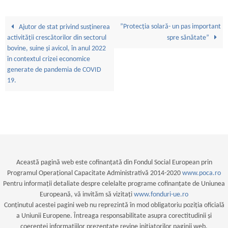
”Protecția solară- un pas important
Ajutor de stat privind susținerea
activității crescătorilor din sectorul
spre sănătate”
bovine, suine și avicol, în anul 2022
în contextul crizei economice
generate de pandemia de COVID
19.
Această pagină web este cofinanțată din Fondul Social European prin
Programul Operațional Capacitate Administrativă 2014-2020
www.poca.ro
Pentru informații detaliate despre celelalte programe cofinanțate de Uniunea
Europeană, vă invităm să vizitați
www.fonduri-ue.ro
Conținutul acestei pagini web nu reprezintă în mod obligatoriu poziția oficială
a Uniunii Europene. Întreaga responsabilitate asupra corectitudinii și
coerenței informațiilor prezentate revine inițiatorilor paginii web.