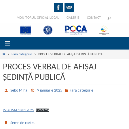
Sari
la
conținut
MONITORUL OFICIAL LOCAL
GALERIE
CONTACT
Prima
Fără categorie
PROCES VERBAL DE AFIȘAJ ȘEDINȚĂ PUBLICĂ
pagină
PROCES VERBAL DE AFIȘAJ
ȘEDINȚĂ PUBLICĂ
Sebo Mihai
9 ianuarie 2025
Fără categorie
PV-AFISAJ-13.01.2025
Descarcă
.
Semn de carte