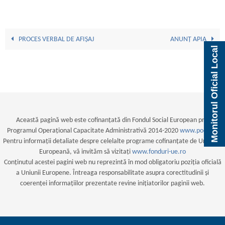
PROCES VERBAL DE AFIȘAJ
ANUNȚ APIA
Monitorul Oficial Local
Această pagină web este cofinanțată din Fondul Social European prin
Programul Operațional Capacitate Administrativă 2014-2020
www.poca.ro
Pentru informații detaliate despre celelalte programe cofinanțate de Uniunea
Europeană, vă invităm să vizitați
www.fonduri-ue.ro
Conținutul acestei pagini web nu reprezintă în mod obligatoriu poziția oficială
a Uniunii Europene. Întreaga responsabilitate asupra corectitudinii și
coerenței informațiilor prezentate revine inițiatorilor paginii web.